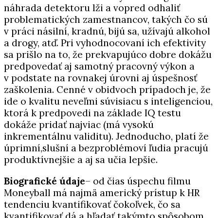
náhrada detektoru lži a vopred odhaliť
problematických zamestnancov, takých čo sú
v práci násilní, kradnú, bijú sa, užívajú alkohol
a drogy, atď. Pri vyhodnocovaní ich efektivity
sa prišlo na to, že prekvapujúco dobre dokážu
predpovedať aj samotný pracovný výkon a
v podstate na rovnakej úrovni aj úspešnosť
zaškolenia. Cenné v obidvoch prípadoch je, že
ide o kvalitu neveľmi súvisiacu s inteligenciou,
ktorá k predpovedi na základe IQ testu
dokáže pridať najviac (má vysokú
inkrementálnu validitu). Jednoducho, platí že
úprimní,slušní a bezproblémoví ľudia pracujú
produktívnejšie a aj sa učia lepšie.
Biografické údaje
– od čias úspechu filmu
Moneyball má najmä americký prístup k HR
tendenciu kvantifikovať čokoľvek, čo sa
kvantifikovať dá a hľadať takýmto spôsobom