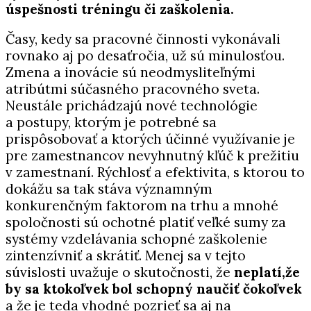
úspešnosti tréningu či zaškolenia.
Časy, kedy sa pracovné činnosti vykonávali
rovnako aj po desaťročia, už sú minulosťou.
Zmena a inovácie sú neodmysliteľnými
atribútmi súčasného pracovného sveta.
Neustále prichádzajú nové technológie
a postupy, ktorým je potrebné sa
prispôsobovať a ktorých účinné využívanie je
pre zamestnancov nevyhnutný kľúč k prežitiu
v zamestnaní. Rýchlosť a efektivita, s ktorou to
dokážu sa tak stáva významným
konkurenčným faktorom na trhu a mnohé
spoločnosti sú ochotné platiť veľké sumy za
systémy vzdelávania schopné zaškolenie
zintenzívniť a skrátiť. Menej sa v tejto
súvislosti uvažuje o skutočnosti, že
neplatí,že
by sa ktokoľvek bol schopný naučiť čokoľvek
a že je teda vhodné pozrieť sa aj na