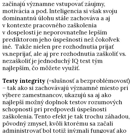
začínajú významne vstupovať záujmy,
motivácia a pod. Inteligencia si však svoju
dominantnú úlohu stále zachováva a aj
v kontexte pracovného zaškolenia
v dospelosti je neporovnateľne lepším
prediktorom jeho úspešnosti než čokoľvek
iné. Takže nielen pre rozhodnutia prijať
vs.neprijať, ale aj pre rozhodnutia zaškoliť vs.
nezaškoliť je jednoduchý IQ test tým
najlepším, čo môžete využiť.
Testy integrity
(=slušnosť a bezproblémovosť)
– tak ako si zachovávajú významné miesto pri
výbere zamestnancov, ukazujú sa aj ako
najlepší možný doplnok testov rozumových
schopností pri predpovedi úspešnosti
zaškolenia. Tento efekt je tak trochu záhadou,
pôvodný zmysel, kvôli ktorému sa začali
administrovať bol totiž iný:mali fungovať ako