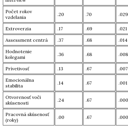
interview
Počet rokov
.20
.70
.029
vzdelania
Extroverzia
.17
.69
.021
Assessment centrá
.37
.68
.014
Hodnotenie
.36
.68
.008
kolegami
Prívetivosť
.13
.67
.007
Emocionálna
.14
.67
.001
stabilita
Otvorenosť voči
.24
.67
.00
skúsenosti
Pracovná skúsenosť
.00
.67
.00
(roky)