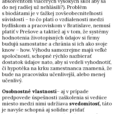
absolventom viacerých vysokých škôl aby sa
do nej radšej už nehlásili?). Problém
s biodátami je v ťažkej zovšeobecniteľnosti
súvislostí – to čo platí o vzdialenosti medzi
bydliskom a pracoviskom v Bratislave, nemusí
platiť v Prešove a taktiež aj v tom, že systémy
hodnotenia životopisných údajov si firmy
budujú samostatne a chránia si ich ako svoje
know – how. Výhodu samozrejme majú veľké
spoločnosti, schopné rýchlo nazbierať
dostatok údajov nato, aby si vedeli vyhodnotiť,
či hypotéka na krku zamestnanca znamená, že
bude na pracovisku učenlivejší, alebo menej
učenlivý.
Osobnostné vlastnosti
– aj v prípade
predpovede úspešnosti zaškolenia si vedúce
miesto medzi nimi udržiava
svedomitosť,
táto
je navyše schopná aj solídne pridať