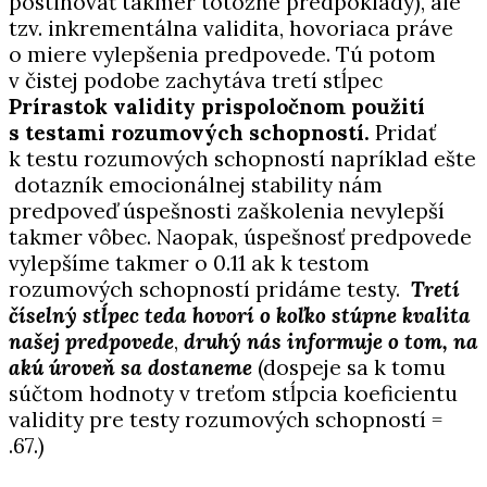
postihovať takmer totožné predpoklady), ale
tzv. inkrementálna validita, hovoriaca práve
o miere vylepšenia predpovede. Tú potom
v čistej podobe zachytáva tretí stĺpec
Prírastok validity prispoločnom použití
s testami rozumových schopností.
Pridať
k testu rozumových schopností napríklad ešte
dotazník emocionálnej stability nám
predpoveď úspešnosti zaškolenia nevylepší
takmer vôbec. Naopak, úspešnosť predpovede
vylepšíme takmer o 0.11 ak k testom
rozumových schopností pridáme testy.
Tretí
číselný stĺpec teda hovorí o koľko stúpne kvalita
našej predpovede
,
druhý nás informuje o tom, na
akú úroveň sa dostaneme
(dospeje sa k tomu
súčtom hodnoty v treťom stĺpcia koeficientu
validity pre testy rozumových schopností =
.67.)