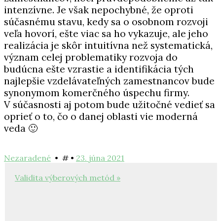
intenzívne. Je však nepochybné, že oproti
súčasnému stavu, kedy sa o osobnom rozvoji
veľa hovorí, ešte viac sa ho vykazuje, ale jeho
realizácia je skôr intuitívna než systematická,
význam celej problematiky rozvoja do
budúcna ešte vzrastie a identifikácia tých
najlepšie vzdelávateľných zamestnancov bude
synonymom komerčného úspechu firmy.
V súčasnosti aj potom bude užitočné vedieť sa
oprieť o to, čo o danej oblasti vie moderná
veda 🙂
23.
Nezaradené
• #
•
23. júna 2021
Navigácia
júna
2021
Validita výberových metód »
v
článku