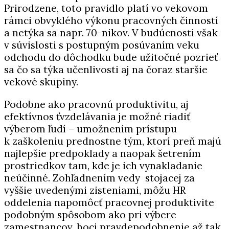
Prirodzene, toto pravidlo platí vo vekovom
rámci obvyklého výkonu pracovných činností
a netýka sa napr. 70-nikov. V budúcnosti však
v súvislosti s postupným posúvaním veku
odchodu do dôchodku bude užitočné pozrieť
sa čo sa týka učenlivosti aj na čoraz staršie
vekové skupiny.
Podobne ako pracovnú produktivitu, aj
efektívnos ťvzdelávania je možné riadiť
výberom ľudí – umožnením prístupu
k zaškoleniu prednostne tým, ktorí preň majú
najlepšie predpoklady a naopak šetrením
prostriedkov tam, kde je ich vynakladanie
neúčinné. Zohľadnením vedy stojacej za
vyššie uvedenými zisteniami, môžu HR
oddelenia napomôcť pracovnej produktivite
podobným spôsobom ako pri výbere
zamestnancov, hoci pravdepodobnenie až tak