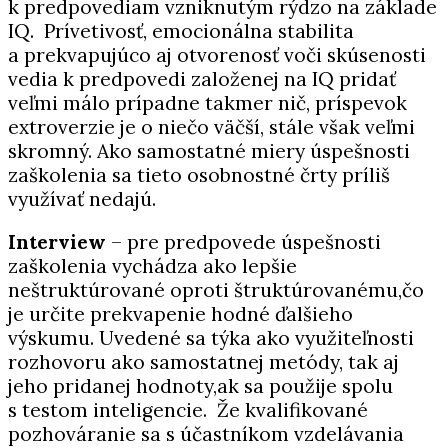
k predpovediam vzniknutým rýdzo na základe
IQ. Prívetivosť, emocionálna stabilita
a prekvapujúco aj otvorenosť voči skúsenosti
vedia k predpovedi založenej na IQ pridať
veľmi málo prípadne takmer nič, príspevok
extroverzie je o niečo väčší, stále však veľmi
skromný. Ako samostatné miery úspešnosti
zaškolenia sa tieto osobnostné črty príliš
využívať nedajú.
Interview
– pre predpovede úspešnosti
zaškolenia vychádza ako lepšie
neštruktúrované oproti štruktúrovanému,čo
je určite prekvapenie hodné ďalšieho
výskumu. Uvedené sa týka ako využiteľnosti
rozhovoru ako samostatnej metódy, tak aj
jeho pridanej hodnoty,ak sa použije spolu
s testom inteligencie. Že kvalifikované
pozhováranie sa s účastníkom vzdelávania