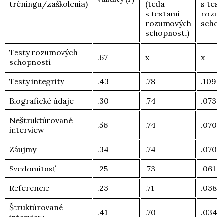
tréningu/zaškolenia)
(teda
s te
s testami
roz
rozumových
sch
schopností)
Testy rozumových
.67
x
x
schopností
Testy integrity
.43
.78
.109
Biografické údaje
.30
.74
.073
Neštruktúrované
.56
.74
.070
interview
Záujmy
.34
.74
.070
Svedomitosť
.25
.73
.061
Referencie
.23
.71
.038
Štruktúrované
.41
.70
.034