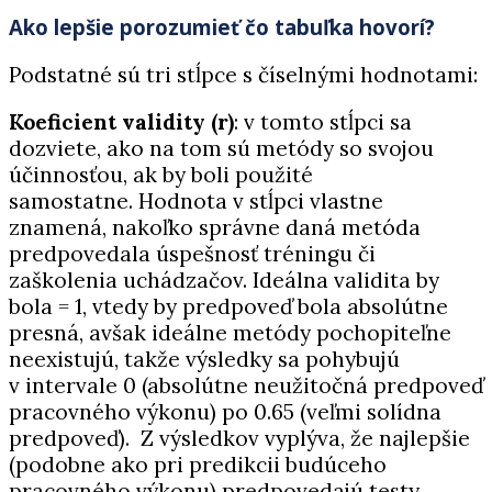
Ako lepšie porozumieť čo tabuľka hovorí?
Podstatné sú tri stĺpce s číselnými hodnotami:
Koeficient validity (r)
: v tomto stĺpci sa
dozviete, ako na tom sú metódy so svojou
účinnosťou, ak by boli použité
samostatne. Hodnota v stĺpci vlastne
znamená, nakoľko správne daná metóda
predpovedala úspešnosť tréningu či
zaškolenia uchádzačov. Ideálna validita by
bola = 1, vtedy by predpoveď bola absolútne
presná, avšak ideálne metódy pochopiteľne
neexistujú, takže výsledky sa pohybujú
v intervale 0 (absolútne neužitočná predpoveď
pracovného výkonu) po 0.65 (veľmi solídna
predpoveď). Z výsledkov vyplýva, že najlepšie
(podobne ako pri predikcii budúceho
pracovného výkonu) predpovedajú testy