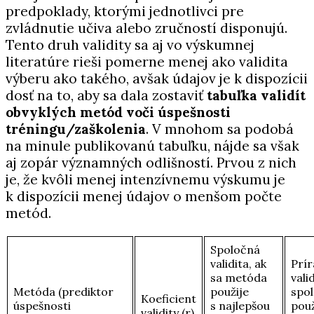
predpoklady, ktorými jednotlivci pre
zvládnutie učiva alebo zručností disponujú.
Tento druh validity sa aj vo výskumnej
literatúre rieši pomerne menej ako validita
výberu ako takého, avšak údajov je k dispozícii
dosť na to, aby sa dala zostaviť
tabuľka validít
obvyklých metód voči úspešnosti
tréningu/zaškolenia
. V mnohom sa podobá
na minule publikovanú tabuľku, nájde sa však
aj zopár významných odlišností. Prvou z nich
je, že kvôli menej intenzívnemu výskumu je
k dispozícii menej údajov o menšom počte
metód.
Spoločná
validita, ak
Prír
sa metóda
vali
Metóda (prediktor
použije
spo
Koeficient
úspešnosti
s najlepšou
použ
validity (r)