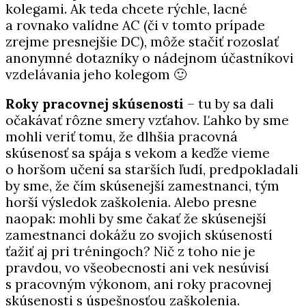
kolegami. Ak teda chcete rýchle, lacné
a rovnako valídne AC (či v tomto prípade
zrejme presnejšie DC), môže stačiť rozoslať
anonymné dotazníky o nádejnom účastníkovi
vzdelávania jeho kolegom 🙂
Roky pracovnej skúsenosti
– tu by sa dali
očakávať rôzne smery vzťahov. Ľahko by sme
mohli veriť tomu, že dlhšia pracovná
skúsenosť sa spája s vekom a keďže vieme
o horšom učení sa starších ľudí, predpokladali
by sme, že čím skúsenejší zamestnanci, tým
horší výsledok zaškolenia. Alebo presne
naopak: mohli by sme čakať že skúsenejší
zamestnanci dokážu zo svojich skúseností
ťažiť aj pri tréningoch? Nič z toho nie je
pravdou, vo všeobecnosti ani vek nesúvisí
s pracovným výkonom, ani roky pracovnej
skúsenosti s úspešnosťou zaškolenia.