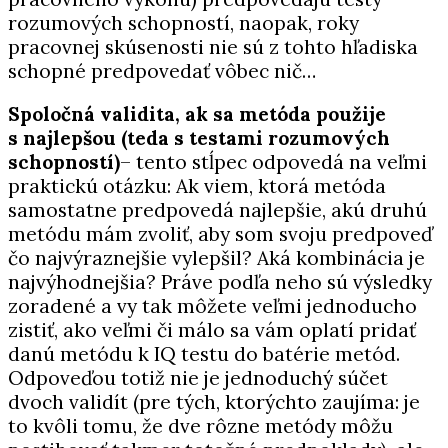
rozumových schopností, naopak, roky
pracovnej skúsenosti nie sú z tohto hľadiska
schopné predpovedať vôbec nič…
Spoločná validita, ak sa metóda použije
s najlepšou (teda s testami rozumových
schopností)
– tento stĺpec odpovedá na veľmi
praktickú otázku: Ak viem, ktorá metóda
samostatne predpovedá najlepšie, akú druhú
metódu mám zvoliť, aby som svoju predpoveď
čo najvýraznejšie vylepšil? Aká kombinácia je
najvýhodnejšia? Práve podľa neho sú výsledky
zoradené a vy tak môžete veľmi jednoducho
zistiť, ako veľmi či málo sa vám oplatí pridať
danú metódu k IQ testu do batérie metód.
Odpoveďou totiž nie je jednoduchý súčet
dvoch validít (pre tých, ktorýchto zaujíma: je
to kvôli tomu, že dve rôzne metódy môžu