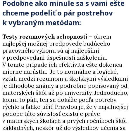
Podobne ako minule sa s vami ešte
chceme podeliť o pár postrehov
k vybraným metódam:
Testy rozumových schopností
– okrem
najlepšej možnej predpovede budúceho
pracovného výkonu sú aj najlepšími
v predpovedaní úspešnosti zaškolenia.
V tomto prípade ich efektivita ešte dokonca
mierne narástla. Je to normálne a logické,
vzťah medzi rozumom a školskými výsledkami
je dlhodobo známy a podrobne popisovaný od
materských škôl až po univerzity. Jednoducho,
komu to páli, ten sa dokáže podľa potreby
rýchlo a ľahko učiť. Pravdou je, že v najsilnejšej
podobe táto súvislosť existuje práve
v materských školách a prvých ročníkoch škôl
základných, neskôr už do výsledkov učenia sa