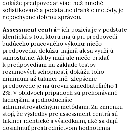
dokáže predpovedať viac, než mnohé
sofistikované a podstatne drahšie metódy, je
nepochybne dobrou správou.
Assessment centrá
– ich pozícia je v podstate
identická s tou, ktorú majú pri predpovedi
budúceho pracovného výkonu: niečo
predpovedať dokážu, najmä ak sa využijú
samostatne. Ak by mali ale niečo pridať
k predpovediam na základe testov
rozumových schopností, dokážu toho
minimum až takmer nič., zlepšenie
predpovede je na úrovni zanedbateľného 1 –
2%. V obidvoch prípadoch sú prekonávané
lacnejšími a jednoduchšie
administrovateľnými metódami. Za zmienku
stojí, že výsledky pre assessment centrá sú
takmer identické s výsledkami, aké sa dajú
dosiahnuť prostredníctvom hodnotenia