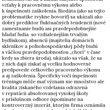
vzťahy k pracovnému výkonu alebo
k úspešnosti zaškolenia. Biodáta (ako sa tejto
problematike zvykne hovoriť) sa ukázali ako
dobrý prediktor fluktuačných tendencií (nové
zamestnanie budú asi pravdepodobnejšie
hľadať ľudia so vzdialenejším trvalým
bydliskom), absencií (majitelia domácich
skleníkov a poľnohospodárskej pôdy budú
s väčšou pravdepodobnosťou „chorí“ v čase
kedy sa zbiera úroda), ukázalo sa však, že sa
z nich dajú získať aj vcelku hodnoverné
predpovede celkového pracovného výkonu
a aj zaškolenia. Špecificky voči úspešnosti
tréningu môže mať význam nie množstvo ale
kvalita získaného vzdelania odrazená
v reputácii absolvovanej vysokej školy
v príslušnom odbore (spomínate na
kontroverzný inzerát, ktorým firma oznámila