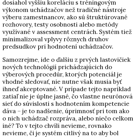
dosiahol vyššiu koreláciu s tréningovým
výkonom uchádzačov než tradičné nástroje
výberu zamestnancov, ako sú štruktúrované
rozhovory, testy osobnosti alebo metódy
využívané v assessment centrách. Systém tiež
minimalizoval vplyvy rôznych druhov
predsudkov pri hodnotení uchádzačov.
Samozrejme, ide o ďalšiu z prvých lastovičiek
nových technológií prichádzajúcich do
výberových procedúr, ktorých potenciál je
vhodné sledovať, nie nutne však musia byť
ihneď akceptované. V prípade tejto napríklad
zatiaľ nie je úplne jasné, čo vlastne neurónová
sieť do súvislosti s hodnotením kompetencie
dáva – je to nadšenie, úprimnosť pri tom ako
o nich uchádzač rozpráva, alebo niečo celkom
iné? To v tejto chvíli nevieme, rovnako
nevieme, či je systém citlivý na to aby bol