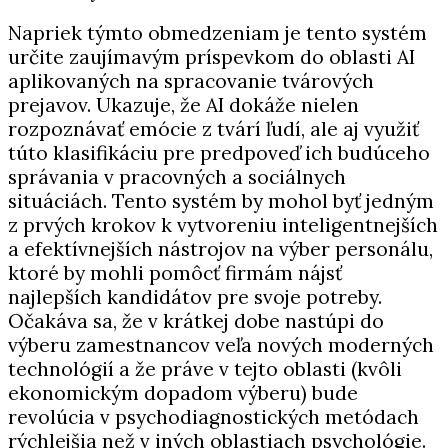
Napriek týmto obmedzeniam je tento systém
určite zaujímavým príspevkom do oblasti AI
aplikovaných na spracovanie tvárových
prejavov. Ukazuje, že AI dokáže nielen
rozpoznávať emócie z tvárí ľudí, ale aj využiť
túto klasifikáciu pre predpoveď ich budúceho
správania v pracovných a sociálnych
situáciách. Tento systém by mohol byť jedným
z prvých krokov k vytvoreniu inteligentnejších
a efektívnejších nástrojov na výber personálu,
ktoré by mohli pomôcť firmám nájsť
najlepších kandidátov pre svoje potreby.
Očakáva sa, že v krátkej dobe nastúpi do
výberu zamestnancov veľa nových moderných
technológií a že práve v tejto oblasti (kvôli
ekonomickým dopadom výberu) bude
revolúcia v psychodiagnostických metódach
rýchlejšia než v iných oblastiach psychológie.