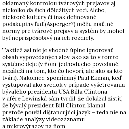
oklamaný kontrolou tvárových prejavov aj
niekoľko ďalších dôležitých vecí. Alebo,
niektoré kultúry či inak definované
podskupiny ľudí(Asperger?) môžu mať iné
normy pre tvárové prejavy a systém by mohol
byť neprispôsobivý na ich rozdiely.
Taktiež asi nie je vhodné úplne ignorovať
obsah vypovedaných slov, ako sa to v tomto
systéme deje (v ňom, jednoducho povedané,
nezáleží na tom, kto čo hovorí, ale ako sa kto
tvári). Nakoniec, spomínaný Paul Ekman, keď
vystupoval ako svedok v prípade vyšetrovania
bývalého prezidenta USA Billa Clintona
v afére Lewinská sám tvrdil, že dokázal zistiť,
že bývalý prezident Bill Clinton klamal,
pretože použil dištancujúci jazyk – teda nie na
základe analýzy videozáznamu
a mikrovýrazov na ňom.