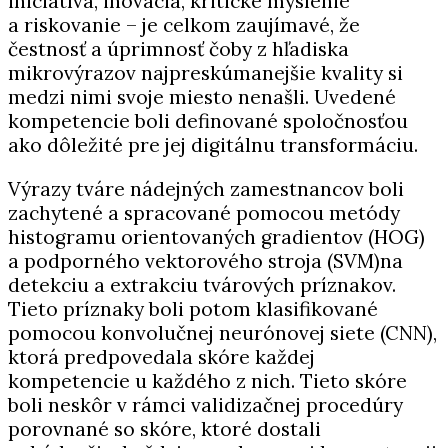
iniciatíva, inovácia, kritické myslenie
a riskovanie – je celkom zaujímavé, že
čestnosť a úprimnosť čoby z hľadiska
mikrovýrazov najpreskúmanejšie kvality si
medzi nimi svoje miesto nenašli. Uvedené
kompetencie boli definované spoločnosťou
ako dôležité pre jej digitálnu transformáciu.
Výrazy tváre nádejných zamestnancov boli
zachytené a spracované pomocou metódy
histogramu orientovaných gradientov (HOG)
a podporného vektorového stroja (SVM)na
detekciu a extrakciu tvárových príznakov.
Tieto príznaky boli potom klasifikované
pomocou konvolučnej neurónovej siete (CNN),
ktorá predpovedala skóre každej
kompetencie u každého z nich. Tieto skóre
boli neskôr v rámci validizačnej procedúry
porovnané so skóre, ktoré dostali