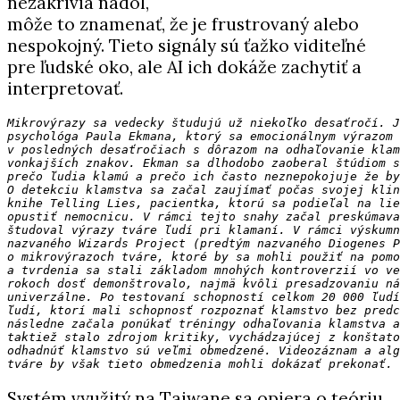
nezakrivia nadol,
môže to znamenať, že je frustrovaný alebo
nespokojný. Tieto signály sú ťažko viditeľné
pre ľudské oko, ale AI ich dokáže zachytiť a
interpretovať.
Mikrovýrazy sa vedecky študujú už niekoľko desaťročí. J
psychológa Paula Ekmana, ktorý sa emocionálnym výrazom
v posledných desaťročiach s dôrazom na odhaľovanie klam
vonkajších znakov. Ekman sa dlhodobo zaoberal štúdiom s
prečo ľudia klamú a prečo ich často neznepokojuje že by
O detekciu klamstva sa začal zaujímať počas svojej klin
knihe Telling Lies, pacientka, ktorú sa podieľal na li
opustiť nemocnicu. V rámci tejto snahy začal preskúmava
študoval výrazy tváre ľudí pri klamaní. V rámci výskumn
nazvaného Wizards Project (predtým nazvaného Diogenes P
o mikrovýrazoch tváre, ktoré by sa mohli použiť na pomo
a tvrdenia sa stali základom mnohých kontroverzií vo ve
rokoch dosť demonštrovalo, najmä kvôli presadzovaniu ná
univerzálne. Po testovaní schopností celkom 20 000 ľudí
ľudí, ktorí mali schopnosť rozpoznať klamstvo bez predc
následne začala ponúkať tréningy odhaľovania klamstva 
taktiež stalo zdrojom kritiky, vychádzajúcej z konštato
odhadnúť klamstvo sú veľmi obmedzené. Videozáznam a alg
tváre by však tieto obmedzenia mohli dokázať prekonať.
Systém využitý na Taiwane sa opiera o teóriu