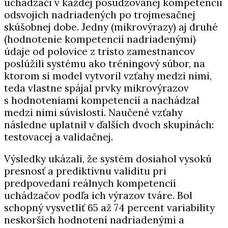
uchádzači v každej posudzovanej kompetencii
odsvojich nadriadených po trojmesačnej
skúšobnej dobe. Jedny (mikrovýrazy) aj druhé
(hodnotenie kompetencií nadriadenými)
údaje od polovice z tristo zamestnancov
poslúžili systému ako tréningový súbor, na
ktorom si model vytvoril vzťahy medzi nimi,
teda vlastne spájal prvky mikrovýrazov
s hodnoteniami kompetencií a nachádzal
medzi nimi súvislosti. Naučené vzťahy
následne uplatnil v ďalších dvoch skupinách:
testovacej a validačnej.
Výsledky ukázali, že systém dosiahol vysokú
presnosť a prediktívnu validitu pri
predpovedaní reálnych kompetencií
uchádzačov podľa ich výrazov tváre. Bol
schopný vysvetliť 65 až 74 percent variability
neskorších hodnotení nadriadenými a