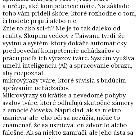
a určuje, aké kompetencie máte. Na základe
toho vám pridelí skóre, ktoré rozhodne o tom,
či budete prijatí alebo nie.
Znie to ako sci-fi? Nie je to tak daleko od
reality. Skupina vedcov z Taiwanu tvrdí, že
vyvinula systém, ktorý dokáže automaticky
predpovedať kompetencie uchádzačov o
prácu podľa ich výrazov tváre. Systém využíva
umelú inteligenciu (AI) a spracovanie obrazu,
aby rozpoznal
mikrovýrazy tváre, ktoré súvisia s budúcim
správaním uchádzačov.
Mikrovýrazy sú krátke a nevedomé pohyby
svalov tváre, ktoré odhaľujú skutočné zámery
a emócie človeka. Napríklad, ak sa niekto
usmieva, ale jeho oči sa nezúžia, môže to
znamenať, že sa usmieva len zdvorilo alebo
falošne. Ak sa niekto zamračí, ale jeho ústa sa