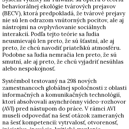
behaviorálnej ekológie tvárových prejavov
(BECV), ktorá predpokladá, že tvárové prejavy
nie sú len odrazom vnútorných pocitov, ale aj
nástrojmi na ovplyvňovanie sociálnych
interakcií. Podľa tejto teórie sa ľudia
neusmievajú len preto, že sú šťastní, ale aj
preto, že chcú navodiť priateľskú atmosféru.
Podobne sa ľudia nemračia len preto, že sú
smutní, ale aj preto, že chcú vyjadriť nesúhlas
alebo nespokojnosť.
Systémbol testovaný na 298 nových
zamestnancoch globálnej spoločnosti z oblasti
informačných a komunikačných technológií,
ktorí absolvovali asynchrónny video-rozhovor
(AVI) pred nástupom do práce. V rámci AVI
museli odpovedať na šesť otázok zameraných
na šesť kompetencií: vytrvalosť, otvorenosť,