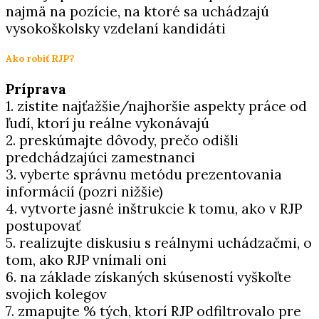
najmä na pozície, na ktoré sa uchádzajú
vysokoškolsky
vzdelaní kandidáti
Ako robiť RJP?
Príprava
1. zistite najťažšie/najhoršie aspekty práce od
ľudí, ktorí ju reálne vykonávajú
2. preskúmajte dôvody, prečo odišli
predchádzajúci zamestnanci
3. vyberte správnu metódu prezentovania
informácií (pozri nižšie)
4. vytvorte jasné inštrukcie k tomu, ako v RJP
postupovať
5. realizujte diskusiu s reálnymi uchádzačmi, o
tom, ako RJP vnímali oni
6. na základe získaných skúseností vyškoľte
svojich kolegov
7. zmapujte % tých, ktorí RJP odfiltrovalo pre