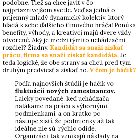
podobne. Tiež sa chce javiť v čo
najpriaznivejšom svetle. Veď sa jedná
o
príjemný mladý dynamický kolektív, ktorý
hľadá k sebe ďalšieho tímového hráča! Ponúka
benefity, výhody, a kreatívci
majú dvere vždy
otvorené. Aký je medzi týmito uchádzačmi
rozdiel? Žiadny.
Kandidát sa snaží získať
prácu, firma
sa snaží získať kandidáta.
Je
teda logické, že obe strany sa chcú pred tým
druhým predviesť a získať ho.
V čom je háčik?
Podľa najnovších štúdií je háčik vo
fluktuácii nových zamestnancov.
Laicky povedané, keď uchádzača
nalákame na
prácu s výbornými
podmienkami, a on krátko po
nástupe zistí, že podmienky až tak
ideálne nie sú, rýchlo odíde.
Organizácii
tak vznikajú náklady na