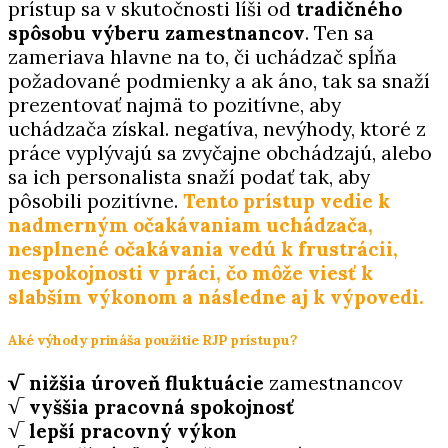
prístup sa v skutočnosti
líši od
tradičného
spôsobu výberu zamestnancov
. Ten sa
zameriava
hlavne na to, či uchádzač spĺňa
požadované podmienky a ak áno, tak
sa snaží
prezentovať najmä to pozitívne, aby
uchádzača získal. negatíva,
nevýhody, ktoré z
práce vyplývajú sa zvyčajne
obchádzajú, alebo
sa ich personalista snaží
podať tak, aby
pôsobili pozitívne.
Tento prístup vedie k
nadmerným očakávaniam uchádzača,
nesplnené očakávania vedú k frustrácii,
nespokojnosti v práci, čo môže viesť k
slabším výkonom a následne aj k výpovedi.
Aké výhody prináša použitie RJP prístupu?
√ nižšia úroveň fluktuácie
zamestnancov
√
vyššia pracovná spokojnosť
√
lepší pracovný výkon