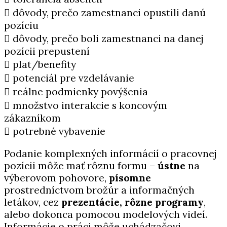
 dôvody, prečo zamestnanci opustili danú
pozíciu
 dôvody, prečo boli zamestnanci na danej
pozícii
prepustení
 plat/benefity
 potenciál pre vzdelávanie
 reálne podmienky povýšenia
 množstvo interakcie s koncovým
zákazníkom
 potrebné vybavenie
Podanie komplexných informácií o pracovnej
pozícii môže mať rôznu formu –
ústne
na
výberovom pohovore,
písomne
prostredníctvom brožúr a informačných
letákov, cez
prezentácie,
rôzne programy
,
alebo dokonca pomocou modelových videí.
Informácie o práci môže uchádzačovi