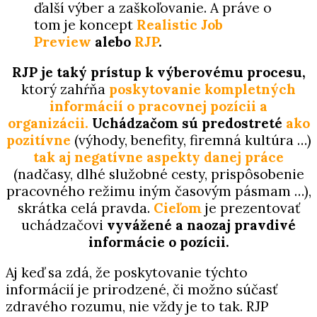
ďalší výber a zaškoľovanie. A práve o
tom je koncept
Realistic Job
Preview
alebo
RJP
.
RJP je taký prístup k výberovému procesu,
ktorý zahŕňa
poskytovanie kompletných
informácií o pracovnej pozí
cii a
organizácii.
Uchádzačom sú predostreté
ako
pozitívne
(výhody, benefity,
firemná kultúra …)
tak aj negatívne aspekty danej
práce
(nadčasy, dlhé služobné cesty, prispôsobenie
pracovného
režimu iným časovým pásmam …),
skrátka celá
pravda.
Cieľom
je prezentovať
uchádzačovi
vyvážené
a naozaj pravdivé
informácie o pozícii.
Aj keď sa zdá, že poskytovanie týchto
informácií je prirodzené, či možno
súčasť
zdravého rozumu, nie vždy je to tak. RJP