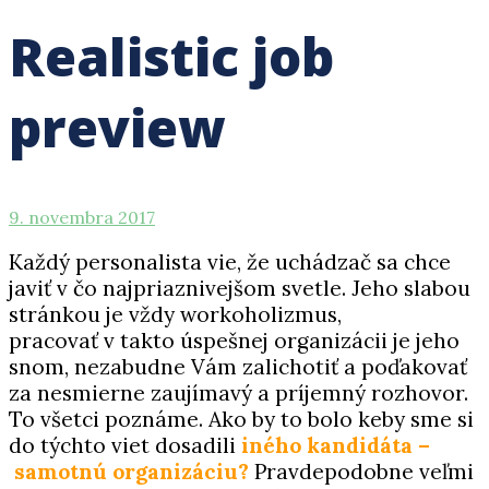
Realistic job
preview
9.
9. novembra 2017
novembra
2017
Každý personalista vie, že uchádzač sa chce
javiť v čo najpriaznivejšom svetle. Jeho slabou
stránkou je vždy workoholizmus,
pracovať v takto úspešnej organizácii je jeho
snom, nezabudne Vám zalichotiť a poďakovať
za nesmierne zaují
mavý a príjemný rozhovor.
To všetci poznáme. Ako by to bolo keby sme si
do týchto viet dosadili
iného kandidáta –
samotnú organizáciu?
Pravdepodobne veľmi