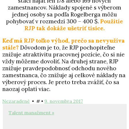
stačí
najať len 178 alebo 169 nových
zamestnancov. Náklady
spojené s výberom
jednej osoby sa podľa Rogelberga
môžu
pohybovať v rozmedzí 300 – 400 $.
Použitie
RJP tak dokáže ušetriť tisíce.
Keď má RJP toľko výhod, prečo sa nevyužíva
stále?
Dôvodom je to, že RJP pochopiteľne
znižuje atraktivitu
pracovnej pozície, čo si nie
vždy môžeme dovoliť.
Na druhej strane, RJP
znižuje pravdepodobnosť
odchodu nového
zamestnanca, čo znižuje aj
celkové náklady na
výberový proces.
Je preto treba zvážiť, čo sa
naozaj oplatí viac.
9.
Nezaradené
• #
•
9. novembra 2017
Navigácia
novembra
2017
Talent manažment »
v
článku