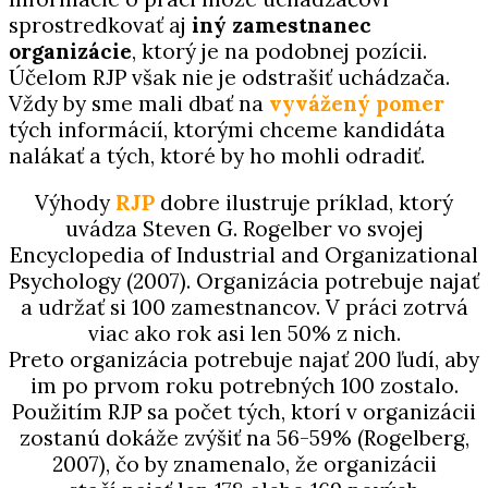
sprostredkovať aj
iný zamestnanec
organizácie
, ktorý je na podobnej pozícii.
Účelom RJP však nie je odstrašiť uchádzača.
Vždy by sme mali dbať na
vyvážený pomer
tých informácií, ktorými chceme kandidáta
nalákať a tých, ktoré by ho mohli odradiť.
Výhody
RJP
dobre ilustruje príklad, ktorý
uvádza Steven
G. Rogelber vo svojej
Encyclopedia of Industrial and
Organizational
Psychology (2007).
Organizácia potrebuje najať
a udržať si 100 zamestnancov.
V práci zotrvá
viac ako rok asi len 50% z nich.
Preto
organizácia potrebuje najať 200 ľudí, aby
im po prvom
roku potrebných 100 zostalo.
Použitím RJP sa počet tých,
ktorí v organizácii
zostanú dokáže zvýšiť na 56-59%
(Rogelberg,
2007), čo by znamenalo, že organizácii