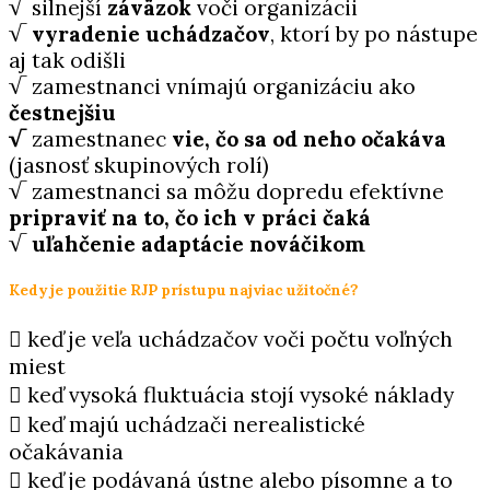
√ silnejší
záväzok
voči organizácii
√
vyradenie uchádzačov
, ktorí by po nástupe
aj tak odišli
√ zamestnanci vnímajú organizáciu ako
čestnejšiu
√
zamestnanec
vie, čo sa od neho očakáva
(jasnosť skupinových
rolí)
√ zamestnanci sa môžu dopredu efektívne
pripraviť na to, čo
ich v práci čaká
√
uľahčenie adaptácie nováčikom
Kedy je použitie RJP prístupu najviac užitočné?
 keď je veľa uchádzačov voči počtu voľných
miest
 keď vysoká fluktuácia stojí vysoké náklady
 keď majú uchádzači nerealistické
očakávania
 keď je podávaná ústne alebo písomne a to