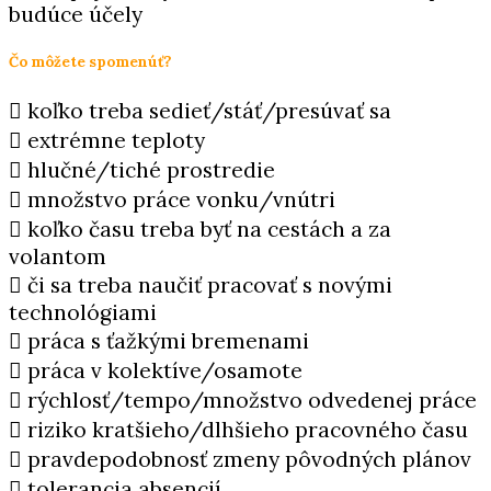
budúce účely
Čo môžete spomenúť?
 koľko treba sedieť/stáť/presúvať sa
 extrémne teploty
 hlučné/tiché prostredie
 množstvo práce vonku/vnútri
 koľko času treba byť na cestách a za
volantom
 či sa treba naučiť pracovať s novými
technológiami
 práca s ťažkými bremenami
 práca v kolektíve/osamote
 rýchlosť/tempo/množstvo odvedenej práce
 riziko kratšieho/dlhšieho pracovného času
 pravdepodobnosť zmeny pôvodných plánov
 tolerancia absencií