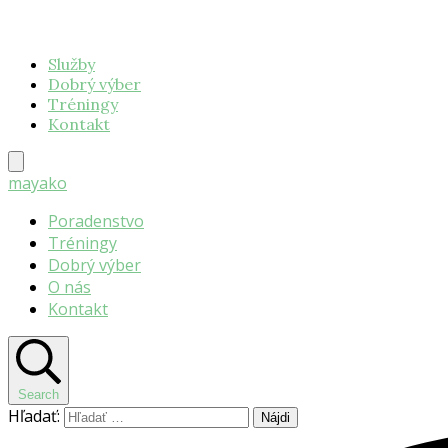
Služby
Dobrý výber
Tréningy
Kontakt
mayako
Poradenstvo
Tréningy
Dobrý výber
O nás
Kontakt
Search
Hľadať: